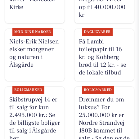
Kirke
op til 40.000.000
kr
MØD DINE NABOER
DAGLIGVARER
Niels-Erik Nielsen
Få Lambi
elsker morgener
toiletpapir til 16
og naturen i
kr. og Kohberg
Ålsgårde
brød til 12 kr. - se
de lokale tilbud
BOLIGMARKED
BOLIGMARKED
Skibstrupvej 14 er
Drømmer du om
til salg for kun
luksus? For
2.495.000 kr.: Se
25.000.000 kr er
de billigste boliger
Nordre Strandvej
til salg i Ålsgårde
180B kommet til
her
salg - Se den og de