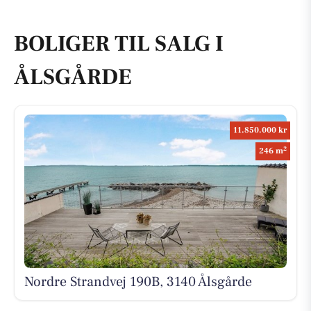
BOLIGER TIL SALG I
ÅLSGÅRDE
11.850.000 kr
2
246 m
Nordre Strandvej 190B, 3140 Ålsgårde