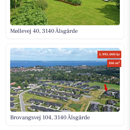
Møllevej 40, 3140 Ålsgårde
5.995.000 kr
2
166 m
Brovangsvej 104, 3140 Ålsgårde