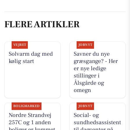
FLERE ARTIKLER
VEJRET
JOBNYT
Solvarm dag med
Savner du nye
kølig start
græsgange? - Her
er nye ledige
stillinger i
Ålsgårde og
omegn
BOLIGMARKED
JOBNYT
Nordre Strandvej
Social- og
257C og 1 anden
sundhedsassistent
boliger er kommet
til dagcenter på