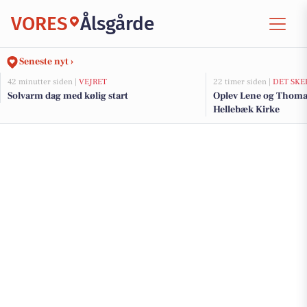
VORES
Ålsgårde
Seneste nyt ›
42 minutter siden |
VEJRET
22 timer siden |
DET SKE
Solvarm dag med kølig start
Oplev Lene og Thomas
Hellebæk Kirke