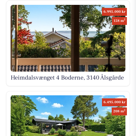
6.995.000 kr
2
158 m
Heimdalsvænget 4 Boderne, 3140 Ålsgårde
6.495.000 kr
2
208 m