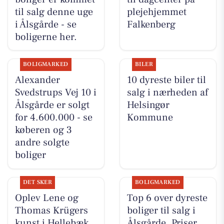
til salg denne uge
plejehjemmet
i Ålsgårde - se
Falkenberg
boligerne her.
BOLIGMARKED
BILER
Alexander
10 dyreste biler til
Svedstrups Vej 10 i
salg i nærheden af
Ålsgårde er solgt
Helsingør
for 4.600.000 - se
Kommune
køberen og 3
andre solgte
boliger
DET SKER
BOLIGMARKED
Oplev Lene og
Top 6 over dyreste
Thomas Krügers
boliger til salg i
kunst i Hellebæk
Ålsgårde. Priser