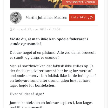
Martin Johannes Madsen
Del artikel
Onsdag d. 22. mar. 2023 - kl. 11:02
Vidste du, at man ikke kan opdele fødevarer i
sunde og usunde?
Det var noget af en påstand. Alle ved da, at broccoli
er sundt, og chips er usunde?
Men så sort/hvidt kan det faktisk ikke stilles op. Ja,
der findes madvarer, som vi har brug for mere af
end andre, men vi kan faktisk ikke kalde indtaget af
en fødevare sund eller usund, uden først at have
taget højde for
konteksten
.
Hvad vil det så sige?
Jamen konteksten en fødevare spises i, kan koges
ned til 3 spørgsmål: