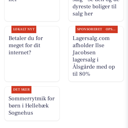
dyreste boliger til
salg her
LOKALT NYT
SPONSORERET
OPSLAGSTAVLEN
Betaler du for
Lagersalg.com
meget for dit
afholder Ilse
internet?
Jacobsen
lagersalg i
Ålsgårde med op
til 80%
DET SKER
Sommerrytmik for
børn i Hellebæk
Sognehus