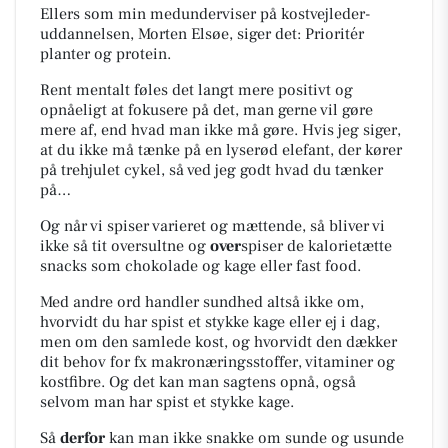
Ellers som min medunderviser på kostvejleder-
uddannelsen, Morten Elsøe, siger det: Prioritér
planter og protein.
Rent mentalt føles det langt mere positivt og
opnåeligt at fokusere på det, man gerne vil gøre
mere af, end hvad man ikke må gøre. Hvis jeg siger,
at du ikke må tænke på en lyserød elefant, der kører
på trehjulet cykel, så ved jeg godt hvad du tænker
på…
Og når vi spiser varieret og mættende, så bliver vi
ikke så tit oversultne og
over
spiser de kalorietætte
snacks som chokolade og kage eller fast food.
Med andre ord handler sundhed altså ikke om,
hvorvidt du har spist et stykke kage eller ej i dag,
men om den samlede kost, og hvorvidt den dækker
dit behov for fx makronæringsstoffer, vitaminer og
kostfibre. Og det kan man sagtens opnå, også
selvom man har spist et stykke kage.
Så
derfor
kan man ikke snakke om sunde og usunde