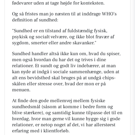
fødevarer uden at tage højde for konteksten.
Og så fristes man jo næsten til at inddrage WHO’s
definition af sundhed:
"Sundhed er en tilstand af fuldstændig fysisk,
psykisk og socialt velvære, og ikke blot fravær af
sygdom, smerter eller andre skavanker."
Sundhed handler altså ikke kun om, hvad du spiser,
men også hvordan du har det og trives i dine
relationer. Et sundt og godt liv indebærer, at man
kan nyde at indgå i sociale sammenhænge, uden at
alt ens bevidsthed skal bruges på at undgå chips-
skålen eller stresse over, hvad der mon er på
menuen.
At finde den gode mellemvej mellem fysiske
sundhedsmål (såsom at komme i bedre form og
blive stærkere), og samtidig kunne tilpasse det til en
hverdag, hvor man gerne vil kunne hygge sig i gode
relationer, er netop noget af det, vi har allerstørst
erfaring med i klientforløb.