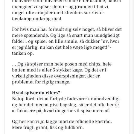
madvarer som universelt sunde eller usunde, uanset
mængden vi spiser dem i – og grunden til at vi
meget ofte arbejder med klienters sort/hvid-
tænkning omkring mad.
For hvis man har forbudt sig selv noget, så bliver det
mere spændende. Og lige så snart man uundgåeligt
falder i og spiser en lille smule, så dukker ”øv, hvor
er jeg dårlig, nu kan det hele være lige meget!”-
tanken op.
… Og så spiser man hele posen med chips, hele
bøtten med is eller 5 stykker kage. Og det er i
virkeligheden disse overspisninger, der er
problemet for rigtig mange.
Hvad spiser du ellers?
Netop fordi det at forbyde fødevarer er unødvendigt
og har det med at give bagslag, så er det ofte bedre
at fokusere på, hvad du gerne vil spise mere af.
Og her kan vi jo kigge mod de officielle kostråd.
Mere frugt, grønt, fisk og fuldkorn.