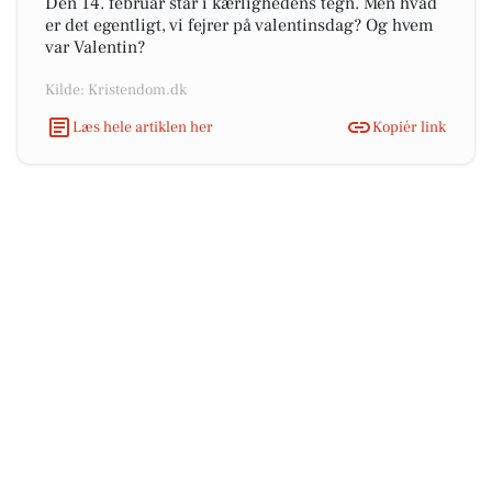
Den 14. februar står i kærlighedens tegn. Men hvad
er det egentligt, vi fejrer på valentinsdag? Og hvem
var Valentin?
Kilde: Kristendom.dk
Læs hele artiklen her
Kopiér link