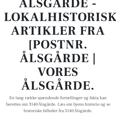
ÅLSGÅRDE -
LOKALHISTORIS
ARTIKLER FRA
[POSTNR.
ÅLSGÅRDE |
VORES
ÅLSGÅRDE.
En lang række spændende fortællinger og fakta kan
berettes om 3140 Ålsgårde. Læs om byens historie og se
historiske billeder fra 3140 Ålsgårde.