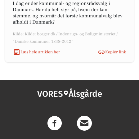
I dag er der kommunal- og regionsrådsvalg i
Danmark. Har du helt styr på, hvem der kan
stemme, og hvornår det første kommunalvalg blev
afholdt i Danmark?
Kilde: Kilde: borger.dk / Indenrigs- og Boligministeriet /
”Danske kommuner 1838-2012”
Læs hele artiklen her
Kopiér link
VORES
Ålsgårde