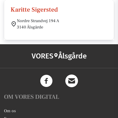
Karitte Sigersted
Nordre Strandvej 194 A
3140 Ålsgårde
VORES
Ålsgårde
OM VORES DIGITAL
Om os