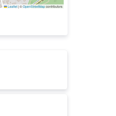
Leaflet
|
©
OpenStreetMap
contributors