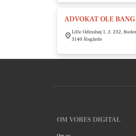
ADVOKAT OLE BANG
Lille Odinshøj 1, 2. 232, Bode
3140 Ålsgårde
OM VORES DIGITAL
Om os