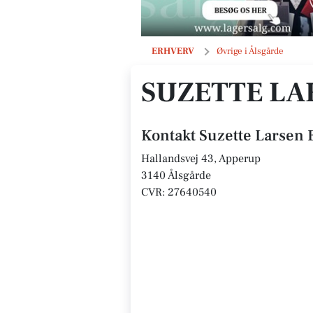
Suzette Larsen Bogudvikling
ERHVERV
Øvrige i Ålsgårde
SUZETTE LA
Kontakt Suzette Larsen
Hallandsvej 43, Apperup
3140 Ålsgårde
CVR: 27640540