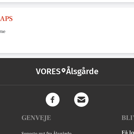
 APS
rne
VORES
Ålsgårde
GENVEJE
BLI
Få l
Seneste nyt fra Ålsgårde