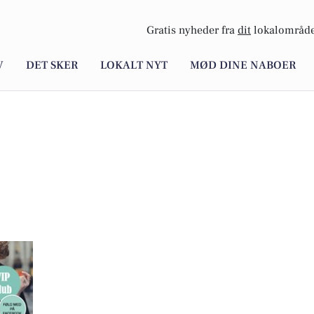
Gratis nyheder fra
dit
lokalområde
V
DET SKER
LOKALT NYT
MØD DINE NABOER