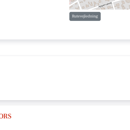
Rutevejledning
TORS