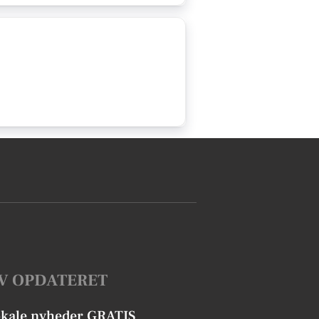
V OPDATERET
okale nyheder GRATIS