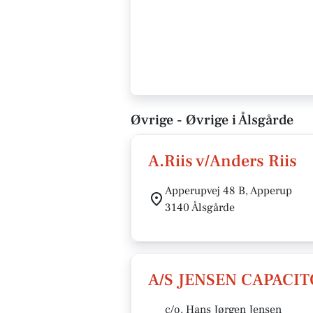
Øvrige - Øvrige i Ålsgårde
A.Riis v/Anders Riis
Apperupvej 48 B, Apperup
3140 Ålsgårde
A/S JENSEN CAPACI
c/o. Hans Jørgen Jensen