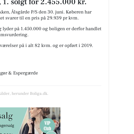
1. solgt for 2.455.000 kr.
ken, Ålsgårde P/S den 30. juni.
Køberen har
ket svarer til en pris på 29.939 pr kvm.
 lyder på 1.450.000 og boligen er derfor handlet
domsvurdering.
værelser på i alt 82 kvm. og er opført i 2019.
ingør & Espergærde
kilder, herunder Boliga.dk.