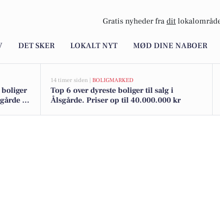
Gratis nyheder fra
dit
lokalområde
V
DET SKER
LOKALT NYT
MØD DINE NABOER
14 timer siden |
BOLIGMARKED
 boliger
Top 6 over dyreste boliger til salg i
sgårde -
Ålsgårde. Priser op til 40.000.000 kr