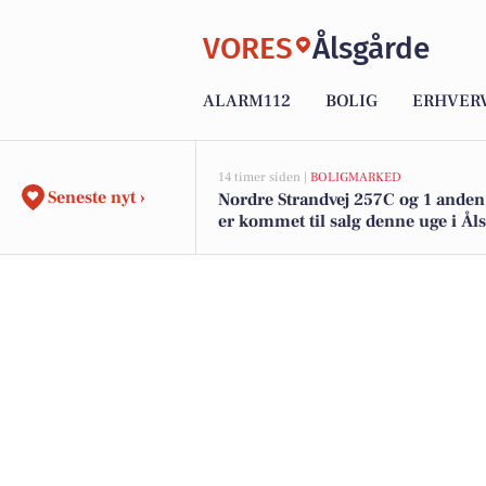
VORES
Ålsgårde
ALARM112
BOLIG
ERHVER
14 timer siden |
BOLIGMARKED
Seneste nyt ›
Nordre Strandvej 257C og 1 anden
er kommet til salg denne uge i Ål
se boligerne her.