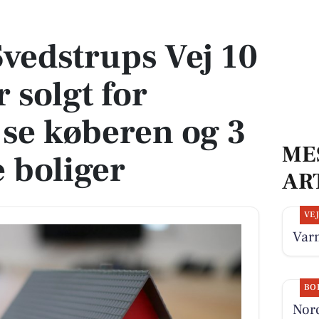
er solgt for 4.600.000 - se køberen og 3 andre solgte boliger
vedstrups Vej 10
r solgt for
 se køberen og 3
ME
e boliger
AR
VE
Var
BO
Nord