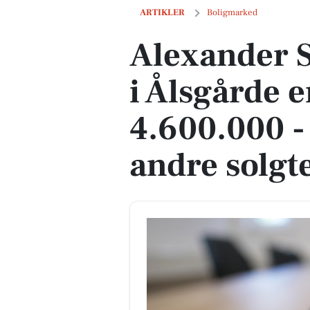
Alexander Svedstrups Vej 10 i Ålsgårde 
ARTIKLER
Boligmarked
Alexander S
i Ålsgårde e
4.600.000 -
andre solgt