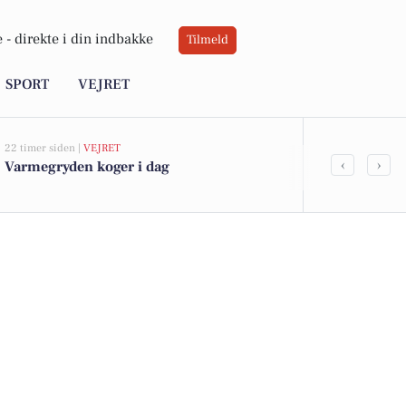
 -
direkte i din indbakke
Tilmeld
SPORT
VEJRET
22 timer siden |
VEJRET
04-08-2026 16:11
‹
›
Varmegryden koger i dag
Niels-Erik N
naturen i Ål