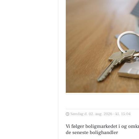
Søndag d. 02. aug. 2026 - kl. 15:04
Vi følger boligmarkedet i og omkr
de seneste bolighandler