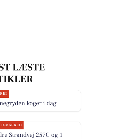
ST LÆSTE
TIKLER
JRET
megryden koger i dag
LIGMARKED
re Strandvej 257C og 1