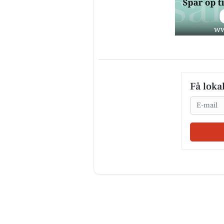
Få loka
Email