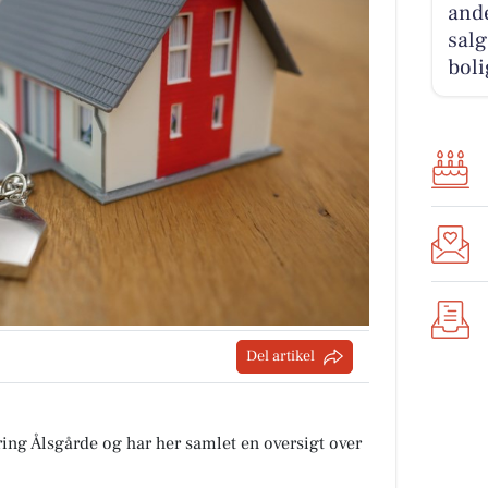
ande
salg
boli
Del artikel
ing Ålsgårde og har her samlet en oversigt over