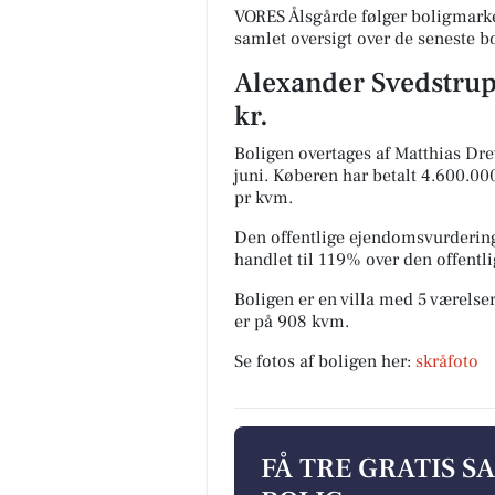
VORES Ålsgårde følger boligmarke
samlet oversigt over de seneste b
Alexander Svedstrups
kr.
Boligen overtages af Matthias Dr
juni.
Køberen har betalt 4.600.000 
pr kvm.
Den offentlige ejendomsvurdering
handlet til 119% over den offent
Boligen er en villa med 5 værelser
er på 908 kvm.
Se fotos af boligen her:
skråfoto
FÅ TRE GRATIS S