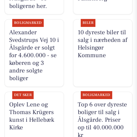
boligerne her.
BOLIGMARKED
BILER
Alexander
10 dyreste biler til
Svedstrups Vej 10 i
salg i nærheden af
Ålsgårde er solgt
Helsingør
for 4.600.000 - se
Kommune
køberen og 3
andre solgte
boliger
DET SKER
BOLIGMARKED
Oplev Lene og
Top 6 over dyreste
Thomas Krügers
boliger til salg i
kunst i Hellebæk
Ålsgårde. Priser
Kirke
op til 40.000.000
kr