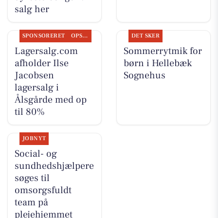
salg her
SPONSORERET
OPSLAGSTAVLEN
DET SKER
Lagersalg.com
Sommerrytmik for
afholder Ilse
børn i Hellebæk
Jacobsen
Sognehus
lagersalg i
Ålsgårde med op
til 80%
JOBNYT
Social- og
sundhedshjælpere
søges til
omsorgsfuldt
team på
plejehjemmet