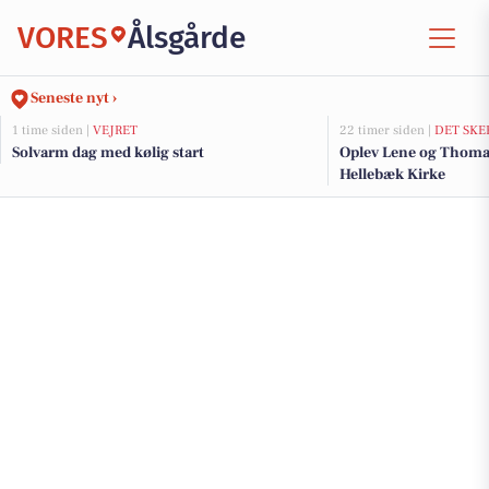
VORES
Ålsgårde
Seneste nyt ›
1 time siden |
VEJRET
22 timer siden |
DET SKE
Solvarm dag med kølig start
Oplev Lene og Thomas
Hellebæk Kirke