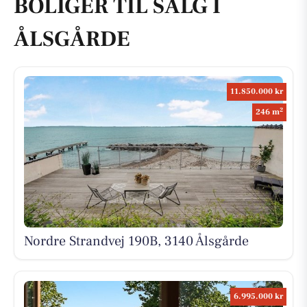
BOLIGER TIL SALG I
ÅLSGÅRDE
11.850.000 kr
2
246 m
Nordre Strandvej 190B, 3140 Ålsgårde
6.995.000 kr