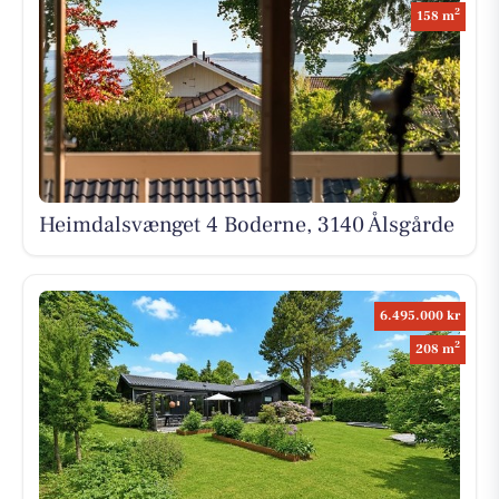
2
158 m
Heimdalsvænget 4 Boderne, 3140 Ålsgårde
6.495.000 kr
2
208 m