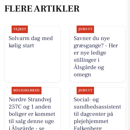
FLERE ARTIKLER
VEJRET
JOBNYT
Solvarm dag med
Savner du nye
kølig start
græsgange? - Her
er nye ledige
stillinger i
Ålsgårde og
omegn
BOLIGMARKED
JOBNYT
Nordre Strandvej
Social- og
257C og 1 anden
sundhedsassistent
boliger er kommet
til dagcenter på
til salg denne uge
plejehjemmet
i Ålsgårde - se
Falkenberg