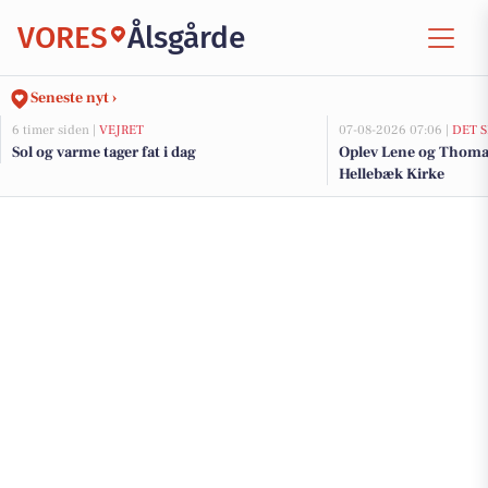
VORES
Ålsgårde
Seneste nyt ›
6 timer siden |
VEJRET
07-08-2026 07:06 |
DET 
Sol og varme tager fat i dag
Oplev Lene og Thomas
Hellebæk Kirke