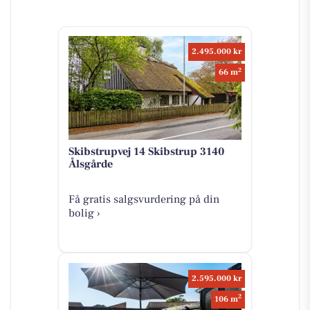
2.495.000 kr
2
66 m
Skibstrupvej 14 Skibstrup 3140
Ålsgårde
Få gratis salgsvurdering på din
bolig ›
2.595.000 kr
2
106 m