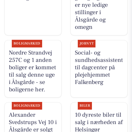
er nye ledige
stillinger i
Ålsgårde og
omegn
BOLIGMARKED
JOBNYT
Nordre Strandvej
Social- og
257C og 1 anden
sundhedsassistent
boliger er kommet
til dagcenter på
til salg denne uge
plejehjemmet
i Ålsgårde - se
Falkenberg
boligerne her.
BOLIGMARKED
BILER
Alexander
10 dyreste biler til
Svedstrups Vej 10 i
salg i nærheden af
Ålsgårde er solgt
Helsingør