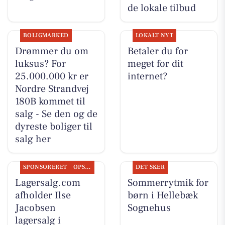
de lokale tilbud
BOLIGMARKED
LOKALT NYT
Drømmer du om
Betaler du for
luksus? For
meget for dit
25.000.000 kr er
internet?
Nordre Strandvej
180B kommet til
salg - Se den og de
dyreste boliger til
salg her
SPONSORERET
OPSLAGSTAVLEN
DET SKER
Lagersalg.com
Sommerrytmik for
afholder Ilse
børn i Hellebæk
Jacobsen
Sognehus
lagersalg i