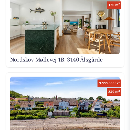
2
170 m
Nordskov Møllevej 1B, 3140 Ålsgårde
9.999.999 kr
2
239 m