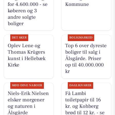
for 4.600.000 - se
Kommune
køberen og 3
andre solgte
boliger
DET SKER
BOLIGMARKED
Oplev Lene og
Top 6 over dyreste
Thomas Krügers
boliger til salg i
kunst i Hellebæk
Ålsgårde. Priser
Kirke
op til 40.000.000
kr
MØD DINE NABOER
DAGLIGVARER
Niels-Erik Nielsen
Få Lambi
elsker morgener
toiletpapir til 16
og naturen i
kr. og Kohberg
Ålsgårde
brød til 12 kr. - se