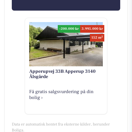
-200.000 kr
3.995.000 kr
2
152 m
Apperupvej 33B Apperup 3140
Ålsgårde
Få gratis salgsvurdering på din
bolig ›
Data er automatisk hentet fra eksterne kilder, herunder
Boliga.