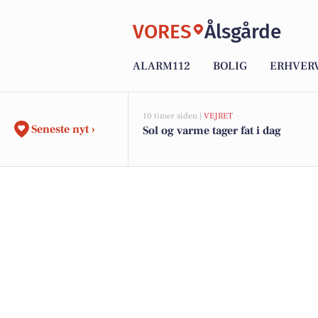
VORES
Ålsgårde
ALARM112
BOLIG
ERHVER
10 timer siden |
VEJRET
Seneste nyt ›
Sol og varme tager fat i dag