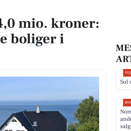
ste boliger i Ålsgårde
14,0 mio. kroner:
e boliger i
ME
AR
VE
Sol 
BO
Nord
ande
salg