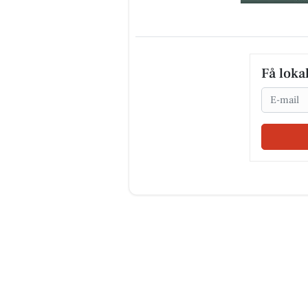
Få loka
Email