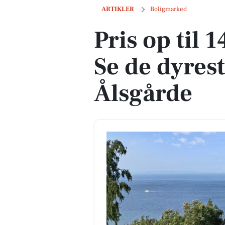
Pris op til 14,0 mio. kroner: Se de dyre
ARTIKLER
Boligmarked
Pris op til 
Se de dyrest
Ålsgårde