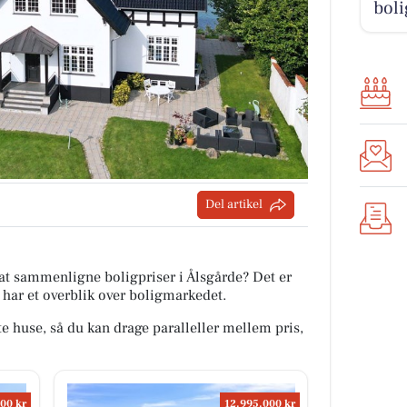
boli
Del artikel
at sammenligne boligpriser i Ålsgårde? Det er
n har et overblik over boligmarkedet.
te huse, så du kan drage paralleller mellem pris,
00 kr
12.995.000 kr