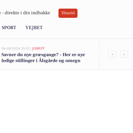
 -
direkte i din indbakke
Tilmeld
SPORT
VEJRET
06-08-2026 10:55 |
JOBNYT
05-08-2026 13:00
‹
›
Savner du nye græsgange? - Her er nye
Nordre Stran
ledige stillinger i Ålsgårde og omegn
er kommet ti
se boligerne