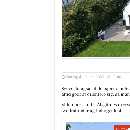
Søndag d. 19. jan. 2025 - kl. 13:05
Synes du også, at det spændende 
altid godt at orientere sig, så ma
Vi har her samlet Ålsgårdes dyres
kvadratmeter og beliggenhed.
13.995.0