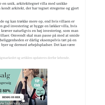
e en unik, arkitekttegnet villa med unikke
 kendt arkitekt, der har tegnet stregerne og gjort
de og kan trække mere op, end hvis villaen er
en god investering at bygge en lækker villa, hvis
 kræver naturligvis en høj investering, som man
 villaer. Omvendt skal man passe på med at smide
s beliggenheden er dårlig eksempelvis tæt på en
re byer og dermed arbejdspladser. Det kan være
gmarkedet og artiklen opdateres derfor løbende.