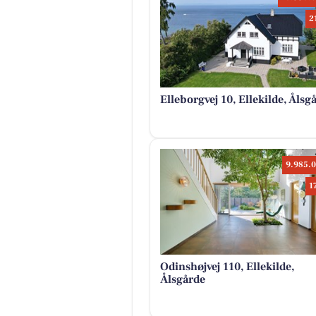
2
Elleborgvej 10, Ellekilde, Ålsg
9.985.0
1
Odinshøjvej 110, Ellekilde,
Ålsgårde