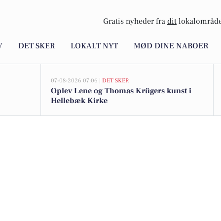
Gratis nyheder fra
dit
lokalområde
V
DET SKER
LOKALT NYT
MØD DINE NABOER
07-08-2026 07:06 |
DET SKER
Oplev Lene og Thomas Krügers kunst i
Hellebæk Kirke