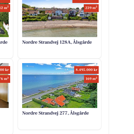
2
2
12 m
239 m
årde
Nordre Strandvej 128A, Ålsgårde
00 kr
8.495.000 kr
2
2
76 m
169 m
Nordre Strandvej 277, Ålsgårde