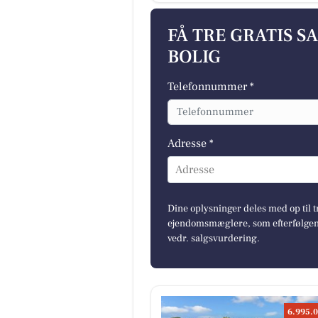
FÅ TRE GRATIS S
BOLIG
Telefonnummer *
Adresse *
Adresse
Dine oplysninger deles med op til t
ejendomsmæglere, som efterfølgend
vedr. salgsvurdering.
6.995.0