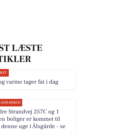
ST LÆSTE
TIKLER
JRET
og varme tager fat i dag
LIGMARKED
re Strandvej 257C og 1
n boliger er kommet til
 denne uge i Ålsgårde - se