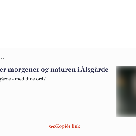
:11
ker morgener og naturen i Ålsgårde
sgårde - med dine ord?
Kopiér link