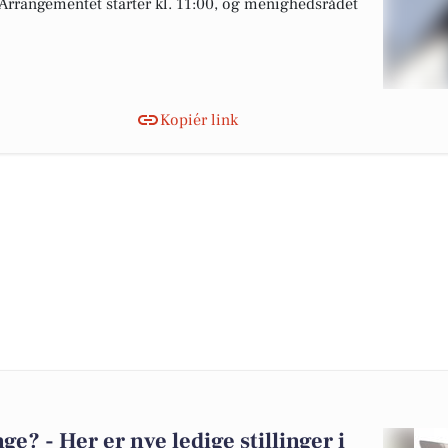
 Arrangementet starter kl. 11:00, og menighedsrådet
Kopiér link
? - Her er nye ledige stillinger i