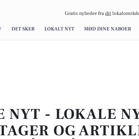
Gratis nyheder fra
dit
lokalområde
V
DET SKER
LOKALT NYT
MØD DINE NABOER
E NYT - LOKALE N
TAGER OG ARTIKL