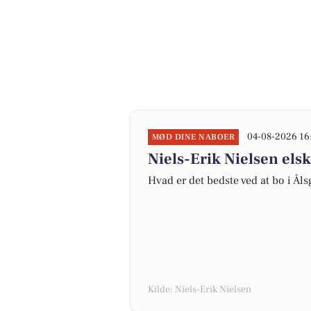
04-08-2026 16
MØD DINE NABOER
Niels-Erik Nielsen els
Hvad er det bedste ved at bo i Ål
Kilde: Niels-Erik Nielsen