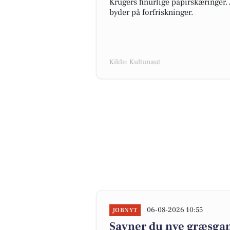
Krügers finurlige papirskæringer.
byder på forfriskninger.
Kilde: Kultunaut
06-08-2026 10:55
JOBNYT
Savner du nye græsgange