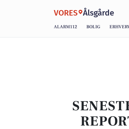
VORES
Ålsgårde
ALARM112
BOLIG
ERHVER
SENEST
REPOR