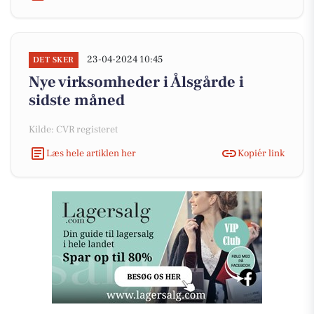
23-04-2024 10:45
DET SKER
Nye virksomheder i Ålsgårde i
sidste måned
Kilde: CVR registeret
Læs hele artiklen her
Kopiér link