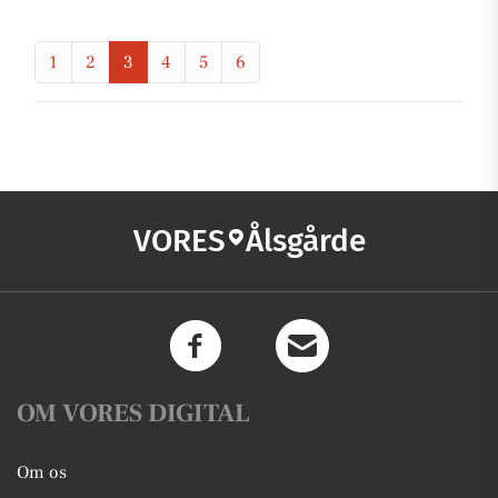
1
2
3
4
5
6
VORES
Ålsgårde
OM VORES DIGITAL
Om os