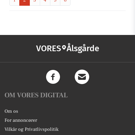
1
2
3
4
5
6
VORES
Ålsgårde
OM VORES DIGITAL
Om os
For annoncører
Vilkår og Privatlivspolitik