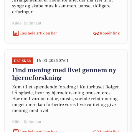
Arrangementet er åbent for alle, der har lyst til at
synge og skabe musik sammen, uanset tidligere
erfaringer.
Kilde: Kultunaut
Læs hele artiklen her
Kopiér link
16-03-2025 07:01
DET SKER
Find mening med livet gennem ny
hjerneforskning
Kom til et spændende foredrag i Kulturhuset Bølgen
i Ålsgårde, hvor ny hjerneforskning præsenteres.
Hør om hvordan natur, musik, sociale relationer og
meget mere kan forbedre vores livskvalitet og give
mening med livet.
Kilde: Kultunaut
Læs hele artiklen her
Kopiér link