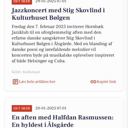
29-01-2025 07:01
DET SKER
Jazzkoncert med Stig Skovlind i
Kulturhuset Bølgen
Fredag den 7. februar 2025 inviterer Hornbæk
Jazzklub til en uforglemmelig aften med den
erfarne danske sangskriver Stig Skovlind i
Kulturhuset Bølgen i Ålsgårde. Med en blanding af
danske poesi og iørefaldende melodier vil
koncerten byde på musikalske oplevelser inspireret
af både Helsingør og Cuba.
Kilde: Kultunaut
Læs hele artiklen her
Kopiér link
20-01-2025 07:01
DET SKER
En aften med Halfdan Rasmussen:
En hyldest i Ålsgårde