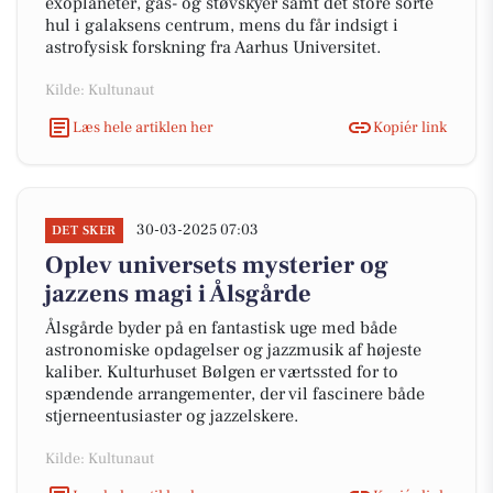
exoplaneter, gas- og støvskyer samt det store sorte
hul i galaksens centrum, mens du får indsigt i
astrofysisk forskning fra Aarhus Universitet.
Kilde: Kultunaut
Læs hele artiklen her
Kopiér link
30-03-2025 07:03
DET SKER
Oplev universets mysterier og
jazzens magi i Ålsgårde
Ålsgårde byder på en fantastisk uge med både
astronomiske opdagelser og jazzmusik af højeste
kaliber. Kulturhuset Bølgen er værtssted for to
spændende arrangementer, der vil fascinere både
stjerneentusiaster og jazzelskere.
Kilde: Kultunaut