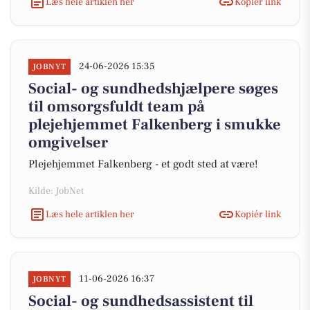
Læs hele artiklen her
Kopiér link
24-06-2026 15:35
JOBNYT
Social- og sundhedshjælpere søges
til omsorgsfuldt team på
plejehjemmet Falkenberg i smukke
omgivelser
Plejehjemmet Falkenberg - et godt sted at være!
Kilde: JobNet
Læs hele artiklen her
Kopiér link
11-06-2026 16:37
JOBNYT
Social- og sundhedsassistent til