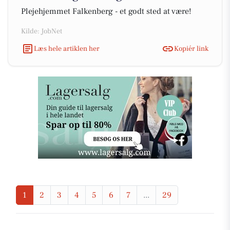
Plejehjemmet Falkenberg - et godt sted at være!
Kilde: JobNet
Læs hele artiklen her
Kopiér link
1
2
3
4
5
6
7
...
29