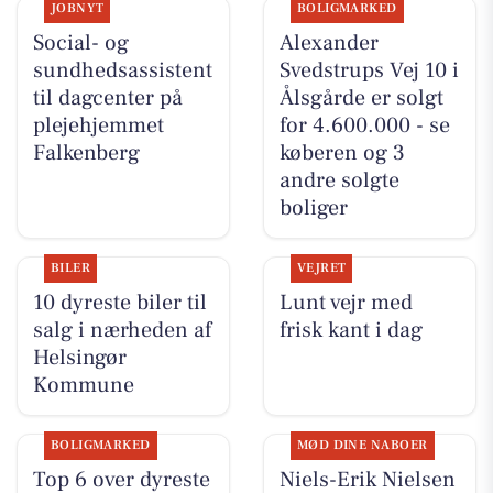
JOBNYT
BOLIGMARKED
Social- og
Alexander
sundhedsassistent
Svedstrups Vej 10 i
til dagcenter på
Ålsgårde er solgt
plejehjemmet
for 4.600.000 - se
Falkenberg
køberen og 3
andre solgte
boliger
BILER
VEJRET
10 dyreste biler til
Lunt vejr med
salg i nærheden af
frisk kant i dag
Helsingør
Kommune
BOLIGMARKED
MØD DINE NABOER
Top 6 over dyreste
Niels-Erik Nielsen