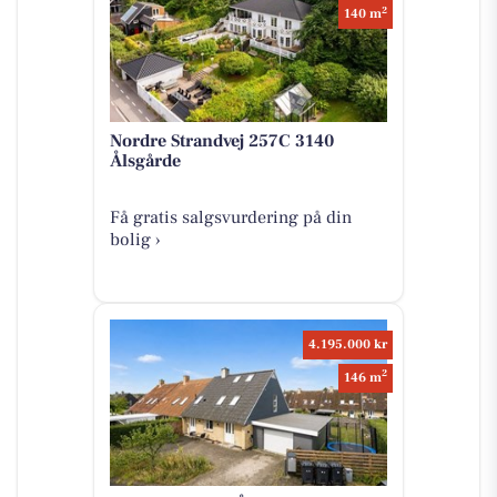
2
140 m
Nordre Strandvej 257C 3140
Ålsgårde
Få gratis salgsvurdering på din
bolig ›
4.195.000 kr
2
146 m