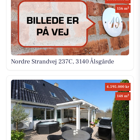
2
156 m
Nordre Strandvej 237C, 3140 Ålsgårde
4.595.000 kr
2
148 m