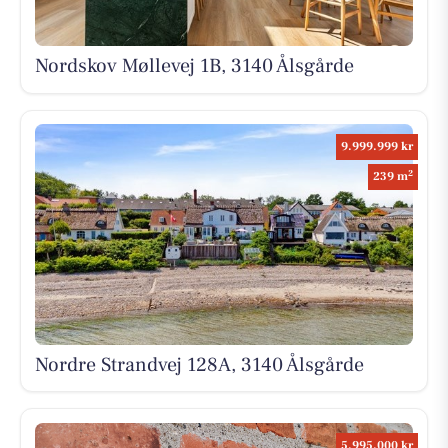
Nordskov Møllevej 1B, 3140 Ålsgårde
9.999.999 kr
2
239 m
Nordre Strandvej 128A, 3140 Ålsgårde
5.995.000 kr