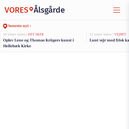
VORES
Ålsgårde
Seneste nyt ›
10 timer siden |
DET SKER
12 timer siden |
VEJRET
Oplev Lene og Thomas Krügers kunst i
Lunt vejr med frisk ka
Hellebæk Kirke