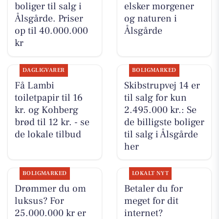
boliger til salg i
elsker morgener
Ålsgårde. Priser
og naturen i
op til 40.000.000
Ålsgårde
kr
DAGLIGVARER
BOLIGMARKED
Få Lambi
Skibstrupvej 14 er
toiletpapir til 16
til salg for kun
kr. og Kohberg
2.495.000 kr.: Se
brød til 12 kr. - se
de billigste boliger
de lokale tilbud
til salg i Ålsgårde
her
BOLIGMARKED
LOKALT NYT
Drømmer du om
Betaler du for
luksus? For
meget for dit
25.000.000 kr er
internet?