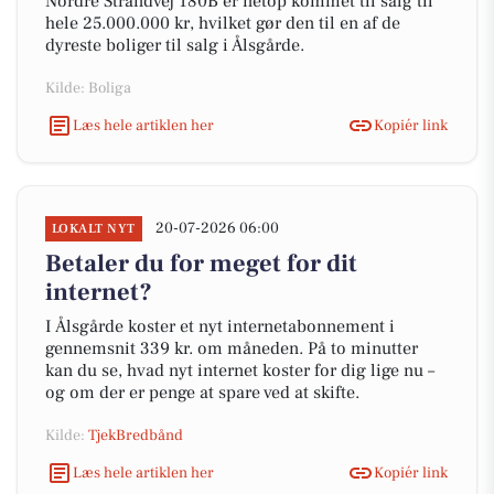
Nordre Strandvej 180B er netop kommet til salg til
hele 25.000.000 kr, hvilket gør den til en af de
dyreste boliger til salg i Ålsgårde.
Kilde: Boliga
Læs hele artiklen her
Kopiér link
20-07-2026 06:00
LOKALT NYT
Betaler du for meget for dit
internet?
I Ålsgårde koster et nyt internetabonnement i
gennemsnit 339 kr. om måneden. På to minutter
kan du se, hvad nyt internet koster for dig lige nu –
og om der er penge at spare ved at skifte.
Kilde:
TjekBredbånd
Læs hele artiklen her
Kopiér link