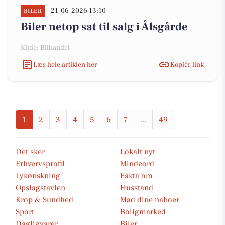
21-06-2026 13:10
BILER
Biler netop sat til salg i Ålsgårde
Kilde: Bilhandel
Læs hele artiklen her
Kopiér link
1
2
3
4
5
6
7
...
49
Det sker
Lokalt nyt
Erhvervsprofil
Mindeord
Lykønskning
Fakta om
Opslagstavlen
Husstand
Krop & Sundhed
Mød dine naboer
Sport
Boligmarked
Dagligvarer
Biler