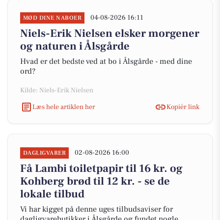
04-08-2026 16:11
MØD DINE NABOER
Niels-Erik Nielsen elsker morgener
og naturen i Ålsgårde
Hvad er det bedste ved at bo i Ålsgårde - med dine
ord?
Kilde: Niels-Erik Nielsen
Læs hele artiklen her
Kopiér link
02-08-2026 16:00
DAGLIGVARER
Få Lambi toiletpapir til 16 kr. og
Kohberg brød til 12 kr. - se de
lokale tilbud
Vi har kigget på denne uges tilbudsaviser for
dagligvarebutikker i Ålsgårde og fundet nogle