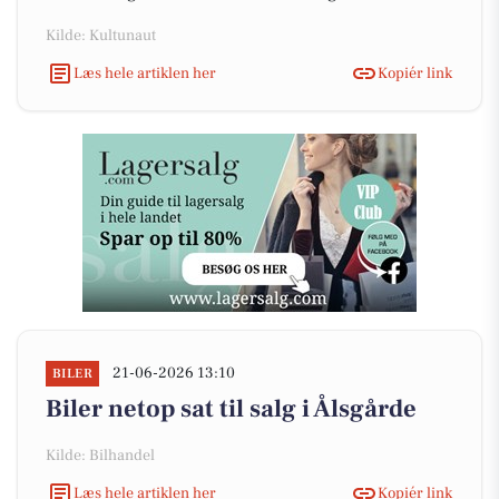
Kilde: Kultunaut
Læs hele artiklen her
Kopiér link
21-06-2026 13:10
BILER
Biler netop sat til salg i Ålsgårde
Kilde: Bilhandel
Læs hele artiklen her
Kopiér link