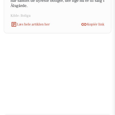
har samlet de dyreste boliger, der lige nu er til salg i
Ålsgårde.
Kilde: Boliga
Læs hele artiklen her
Kopiér link