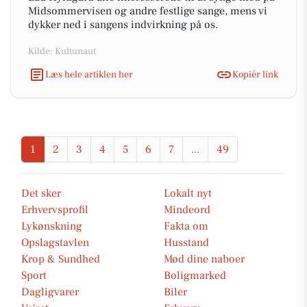
Midsommervisen og andre festlige sange, mens vi
dykker ned i sangens indvirkning på os.
Kilde: Kultunaut
Læs hele artiklen her
Kopiér link
1
2
3
4
5
6
7
...
49
Det sker
Lokalt nyt
Erhvervsprofil
Mindeord
Lykønskning
Fakta om
Opslagstavlen
Husstand
Krop & Sundhed
Mød dine naboer
Sport
Boligmarked
Dagligvarer
Biler