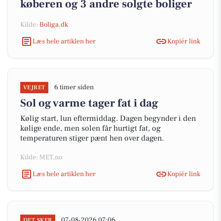
køberen og 3 andre solgte boliger
Kilde:
Boliga.dk
Læs hele artiklen her
Kopiér link
6 timer siden
VEJRET
Sol og varme tager fat i dag
Kølig start, lun eftermiddag. Dagen begynder i den
kølige ende, men solen får hurtigt fat, og
temperaturen stiger pænt hen over dagen.
Kilde: MET.no
Læs hele artiklen her
Kopiér link
07-08-2026 07:06
DET SKER