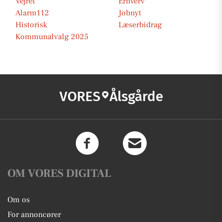
Vejret
Erhverv
Alarm112
Jobnyt
Historisk
Læserbidrag
Kommunalvalg 2025
VORES
Ålsgårde
OM VORES DIGITAL
Om os
For annoncører