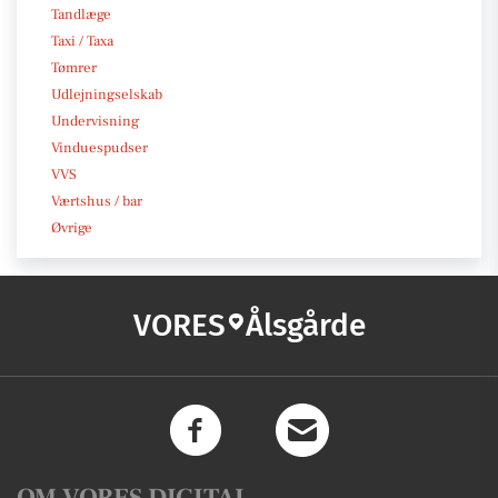
Tandlæge
Taxi / Taxa
Tømrer
Udlejningselskab
Undervisning
Vinduespudser
VVS
Værtshus / bar
Øvrige
VORES
Ålsgårde
OM VORES DIGITAL