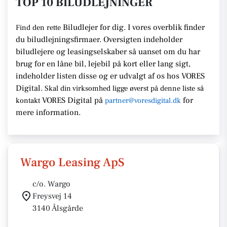
TOP 10 BILUDLEJNINGER
Biludlejer for dig. I vores overblik finder
Find den rette
du biludlejningsfirmaer.
Oversigten indeholder
biludlejere og leasingselskaber så uanset om du har
brug for en
låne bil, lejebil på kort eller lang sigt,
indeholder listen disse
og er udvalgt af os hos VORES
Digital.
Skal din virksomhed ligge
øverst på denne liste så
VORES Digital
på
for
kontakt
partner@voresdigital.dk
mere information.
Wargo Leasing ApS
c/o. Wargo
Freysvej 14
3140 Ålsgårde