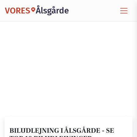
VORES
Ålsgårde
BILUDLEJNING I ÅLSGÅRDE - SE