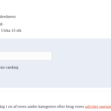
lderdøren
g.
 Cirka 15 stk
nte værktøj
kig i en af vores andre kategorier eller brug vores
udvidet søgni