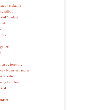
sted / mekanik
ngstilbud
ked / trælast
ndel
r
enter
galleri
e
tion og forening
ole / blomsterhandler
t og café
- og hudpleje
rked
pudser