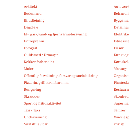
Arkitekt
Autoværk
Bedemand
Behandli
Biludlejning
Byggemar
Dagpleje
Detailha
El-, gas-, vand- og fjernvarmeforsyning
Elektrike
Entreprenør
Fitnessc
Fotograf
Frisør
Guldsmed / Urmager
Kunst og 
Køkkenforhandler
Køreskol
Maler
Massage
Offentlig forvaltning, forsvar og socialsikring
Organisa
Pizzeria, grillbar, isbar mm.
Plantesk
Rengøring
Restauran
Skrædder
Skønheds
Sport og fritidsaktivitet
Superma
Taxi / Taxa
Tømrer
Undervisning
Vindues
Værtshus / bar
Øvrige