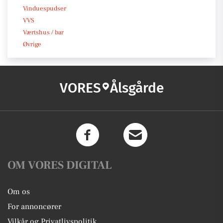
Vinduespudser
VVS
Værtshus / bar
Øvrige
VORES
Ålsgårde
OM VORES DIGITAL
Om os
For annoncører
Vilkår og Privatlivspolitik