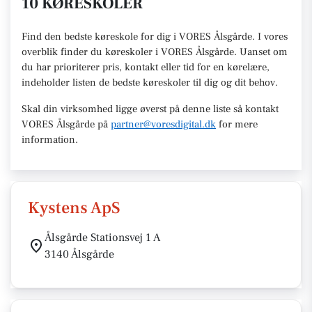
10 KØRESKOLER
Find den
bedste køreskole
for dig i VORES Ålsgårde. I vores
overblik finder du køreskoler i VORES
Ålsgårde
.
U
anset om
du har prioriterer pris, kontakt eller tid for en kørelære
,
indeholder listen de bedste køreskoler til dig og dit behov.
Skal din virksomhed ligge øverst på denne liste så kontakt
VORES Ålsgårde
på
partner@voresdigital.dk
for mere
information.
Kystens ApS
Ålsgårde Stationsvej 1 A
3140 Ålsgårde